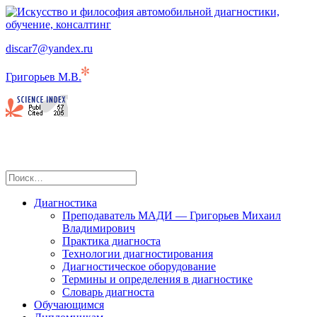
Компьютерная диагностика как наука и средство
discar7@yandex.ru
Искусство и философия автомобильной
профессионального роста и достижений в области диагностики
диагностики, обучение, консалтинг
автомобилей
Григорьев М.В.
Диагностика
Преподаватель МАДИ — Григорьев Михаил
Владимирович
Практика диагноста
Технологии диагностирования
Диагностическое оборудование
Термины и определения в диагностике
Словарь диагноста
Обучающимся