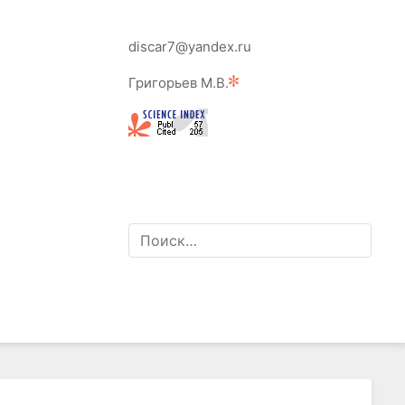
discar7@yandex.ru
Григорьев М.В.
диагностики,
гностики автомобилей