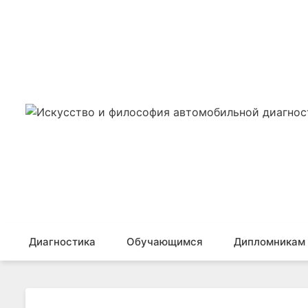
Искусство и филос
Компьютерная диагностика как наука и средство 
обучение, консалт
Диагностика
Обучающимся
Дипломникам