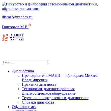
Компьютерная диагностика как наука и средство
discar7@yandex.ru
Искусство и философия автомобильной
профессионального роста и достижений в области диагностики
диагностики, обучение, консалтинг
автомобилей
Григорьев М.В.
Диагностика
Преподаватель МАДИ — Григорьев Михаил
Владимирович
Практика диагноста
Технологии диагностирования
Диагностическое оборудование
Термины и определения в диагностике
Словарь диагноста
Обучающимся